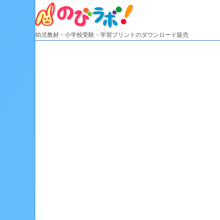
Skip
to
content
幼児教材・小学校受験・学習プリントのダウンロード販売
HOME
販売教材
お買い物ガイド
お知らせ