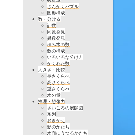
さんかくパズル
図形構成
数・分ける
計数
同数発見
異数発見
積み木の数
数の構成
いろいろな分け方
かくれた数
大きさ・比較
長さくらべ
高さくらべ
重さくらべ
水の量
推理・想像力
さいころの展開図
系列
おきかえ
影のかたち
水面にうつるかたち