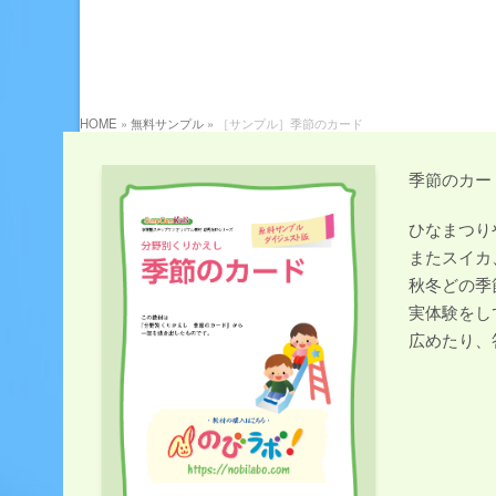
HOME
»
無料サンプル
»
［サンプル］季節のカード
季節のカー
ひなまつり
またスイカ
秋冬どの季
実体験をし
広めたり、