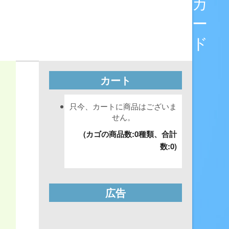
カ
ー
ド
カート
只今、カートに商品はございま
せん。
(カゴの商品数:0種類、合計
数:0)
広告