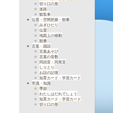
切り口の形
迷路
観覧車
位置・空間把握・順番
みぎひだり
位置
地図上の移動
順番
言葉・国語
言葉あそび
言葉の音数
同頭音・同尾音
しりとり
お話の記憶
知育カード・学習カード
常識・知識
季節
わたしはだれでしょう
知育カード・学習カード
切り口の形