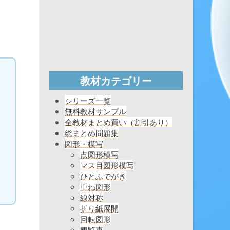
教材カテゴリー
シリーズ一覧
無料教材サンプル
全教材まとめ買い（割引あり）
総まとめ問題集
図形・模写
点図形模写
マス目図形模写
ひとふでがき
重ね図形
線対称
折り紙展開
回転図形
観覧車