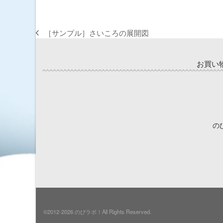
［サンプル］さいころの展開図
previous
post:
お買い
の
©2012-2026 のびラボ！All Rights Reserved.