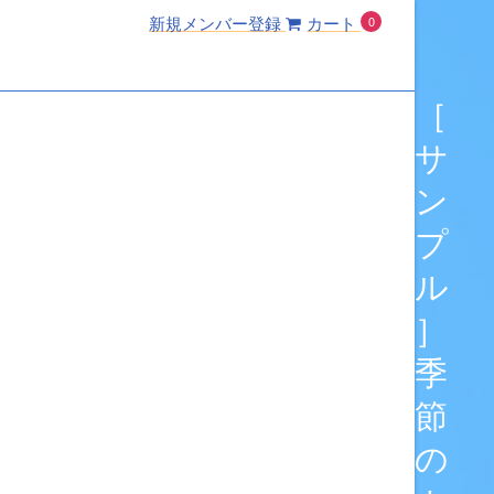
ログイン
新規メンバー登録
カート
0
［
サ
ン
プ
ル
］
季
節
の