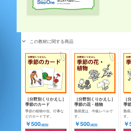
この教材に関する商品
［分野別くりかえし］
［分野別くりかえし］
［
季節のカード
季節の花・植物
季
季節の植物や虫、行事な
難易度は、中級レベルで
難易
どのカードです。
す。
す。
￥500
￥500
￥5
(税別)
(税別)