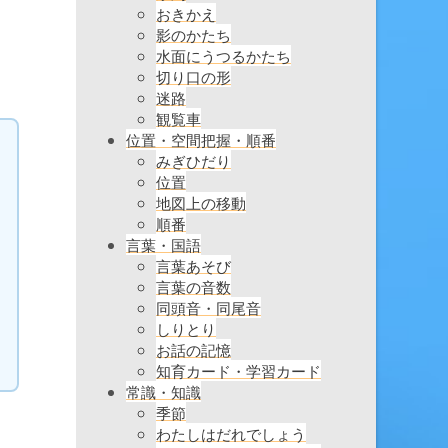
おきかえ
影のかたち
水面にうつるかたち
切り口の形
迷路
観覧車
位置・空間把握・順番
みぎひだり
位置
地図上の移動
順番
言葉・国語
言葉あそび
言葉の音数
同頭音・同尾音
しりとり
お話の記憶
知育カード・学習カード
常識・知識
季節
わたしはだれでしょう