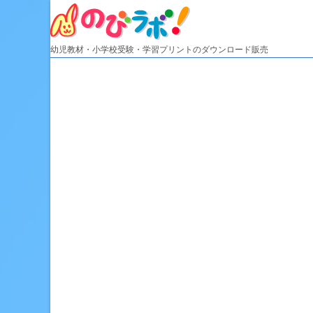
Skip
to
content
幼児教材・小学校受験・学習プリントのダウンロード販売
HOME
販売教材
お買い物ガイド
お知らせ