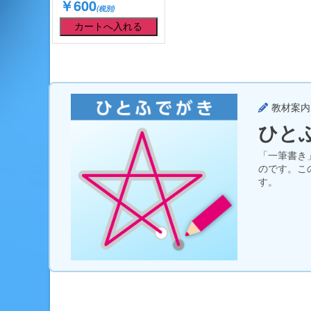
￥600
(税別)
教材案内
ひと
「一筆書き
のです。こ
す。