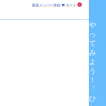
ログイン
新規メンバー登録
カート
0
や
っ
て
み
よ
う
！
「
ひ