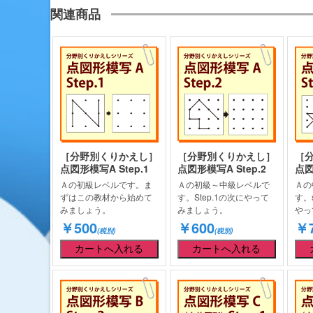
関連商品
［分野別くりかえし］
［分野別くりかえし］
［
点図形模写A Step.1
点図形模写A Step.2
点図
Ａの初級レベルです。ま
Ａの初級～中級レベルで
Ａの
ずはこの教材から始めて
す。Step.1の次にやって
す。
みましょう。
みましょう。
やっ
￥500
￥600
￥7
(税別)
(税別)