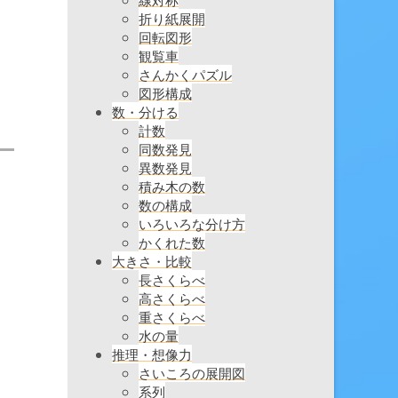
折り紙展開
回転図形
観覧車
さんかくパズル
図形構成
数・分ける
計数
同数発見
異数発見
積み木の数
数の構成
いろいろな分け方
かくれた数
大きさ・比較
長さくらべ
高さくらべ
重さくらべ
水の量
推理・想像力
さいころの展開図
系列