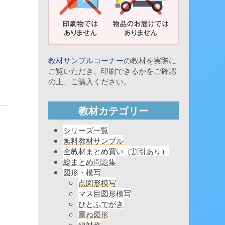
教材サンプルコーナー
の教材を実際に
ご覧いただき、印刷できるかをご確認
の上、ご購入ください。
教材カテゴリー
シリーズ一覧
無料教材サンプル
全教材まとめ買い（割引あり）
総まとめ問題集
図形・模写
点図形模写
マス目図形模写
ひとふでがき
重ね図形
線対称