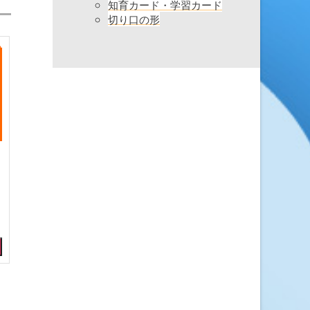
知育カード・学習カード
切り口の形
］