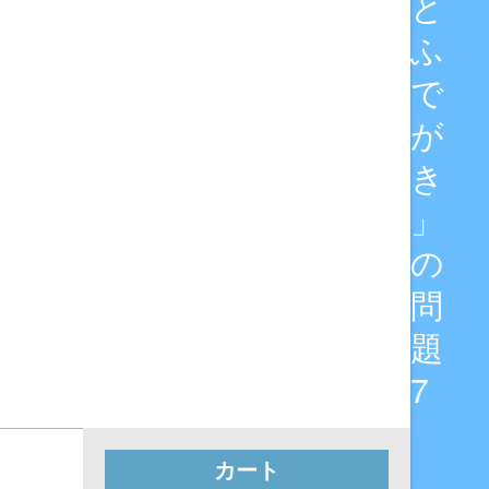
と
ふ
で
が
き
」
の
問
題
7
カート