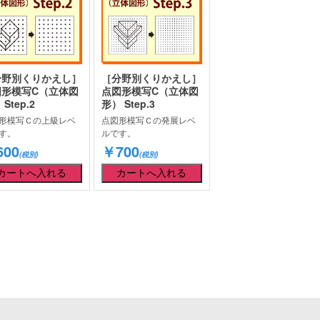
分野別くりかえし］
［分野別くりかえし］
図形模写C（立体図
点図形模写C（立体図
Step.2
形） Step.3
形模写Ｃの上級レベ
点図形模写Ｃの発展レベ
す。
ルです。
00
￥700
(税別)
(税別)