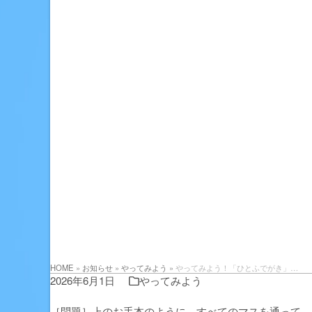
HOME
»
お知らせ
»
やってみよう
»
やってみよう！「ひとふでがき」…
2026年6月1日
やってみよう
［問題］上のお手本のように、すべてのマスを通って、