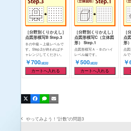
［分野別くりかえし］
［分野別くりかえし］
［
点図形模写B Step.3
点図形模写C（立体図
点
形） Step.1
形） 
Ｂの中級～上級レベルで
す。Step.2が終わればチ
点図形模写Ａ・Ｂのハイ
点図
ャレンジしてください。
レベル編です。
ルで
￥700
￥500
￥6
(税別)
(税別)
やってみよう！“計数”の問題3
previous
post: