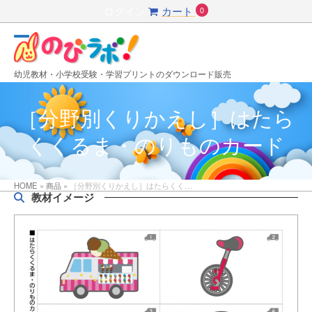
Skip
ログイン
カート
0
to
content
モ
モ
バ
バ
幼児教材・小学校受験・学習プリントのダウンロード販売
イ
イ
［分野別くりかえし］はたら
ル
ル
くくるま・のりものカード
メ
メ
ニ
ニ
HOME
»
商品
»
［分野別くりかえし］はたらくく…
ュ
ュ
教材イメージ
ー
ー
Use
を
を
the
開
閉
left
and
く
じ
right
る
arrow