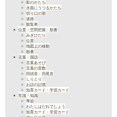
影のかたち
水面にうつるかたち
切り口の形
迷路
観覧車
位置・空間把握・順番
みぎひだり
位置
地図上の移動
順番
言葉・国語
言葉あそび
言葉の音数
同頭音・同尾音
しりとり
お話の記憶
知育カード・学習カード
常識・知識
季節
わたしはだれでしょう
知育カード・学習カード