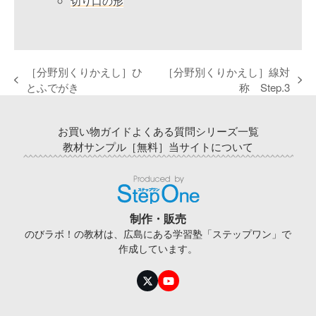
切り口の形
［分野別くりかえし］ひ
［分野別くりかえし］線対
previous
next
とふでがき
称 Step.3
post:
post:
お買い物ガイド
よくある質問
シリーズ一覧
教材サンプル［無料］
当サイトについて
制作・販売
のびラボ！の教材は、広島にある学習塾「ステップワン」で
作成しています。
Twitter
YouTube