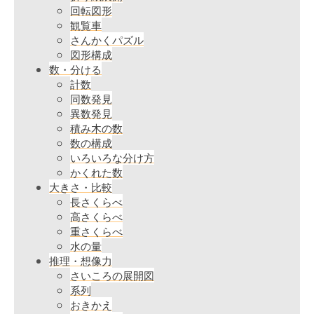
回転図形
観覧車
さんかくパズル
図形構成
数・分ける
計数
同数発見
異数発見
積み木の数
数の構成
いろいろな分け方
かくれた数
大きさ・比較
長さくらべ
高さくらべ
重さくらべ
水の量
推理・想像力
さいころの展開図
系列
おきかえ